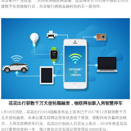
语音硬件产业联盟”，共同布局物联网金融。这是继本月10日携手微软公司共
建数字化智能银行后，兴业银行拥抱金融科技的又一新动作。
花花出行获数千万天使轮额融资，物联网创新入局智慧停车
1月18日消息，花花出行2018战略发布会上宣布已于2017年12月获得数千万
元天使轮融资。未来以重互联网运营加优质线下资源、搭配特有共赢商业模
式，入局互联网停车行业。花花出行创始人吕宏会上表示，2018年将是花花
出行蓄势待发的一年，预计将在北京实现运营管理近30000车位。