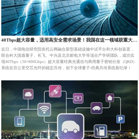
40Tbps超大容量，适用高安全需求场景！我国在这一领域获重大突破
近日，中国电信研究院依托云网融合新型基础设施中试平台和大科创装置，
联合科大国盾量子、长飞、中兴及北京邮电大学等顶尖产学研团队，成功实
现40Tbps（50×800Gbps）超大容量经典光通信与商用量子密钥分发（QKD）
系统在百公里空芯光纤的稳定共传，创下全球量子-经典共传系统新纪录！