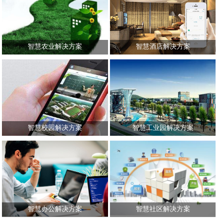
息安全得到保障。合作伙伴国科量
运营监控、流量监测及分析、道路
子一量子通信...
使用及收费、车队...
智慧农业解决方案
智慧酒店解决方案
充分应用现代信息技术成果，集成
建设目标：一流客户体验，高效运
应用计算机与网络技术、物联网技
营模式；方案特色：1.安全舒适的
术、音视频技术、3S技术（遥感技
环境、2.高度的系统集成化、3.高
术(Remote sensing，RS)、地理信息
效的数字化管理 、4.绿色节能技
系统(Geogra...
术、5.智能便利的...
智慧校园解决方案
智慧工业园解决方案
以校园网络为基础,以”大数据+云服
以人、建筑、智能化融为一体，打
务”为核心,对教学、科研、管理和
造园区建筑智能化、数字化、生态
生活服务等信息进行全面数字化管
化。.利用公司核心智能楼宇管理，
理, 打造4D校园。
在安全防护和建筑节能领域，可以
为物业管理效...
智慧办公解决方案
智慧社区解决方案