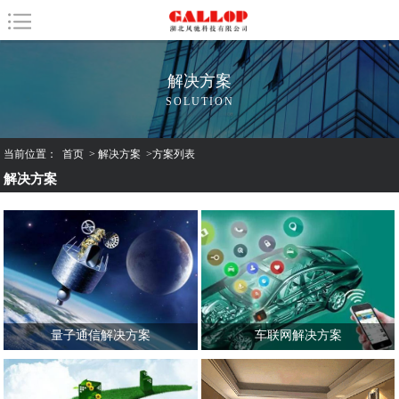
解决方案
SOLUTION
当前位置：
首页
>
解决方案
>
方案列表
解决方案
量子通信解决方案
车联网解决方案
建设目标：量子通信具有传统通信
建设目标：以创新和用户体验为核
方式所不具备的绝对安全特性，利
心，凭借先进的技术，提供最先
用量子技术让政府、金融等机构信
进、全面的驾乘体验；车辆定位及